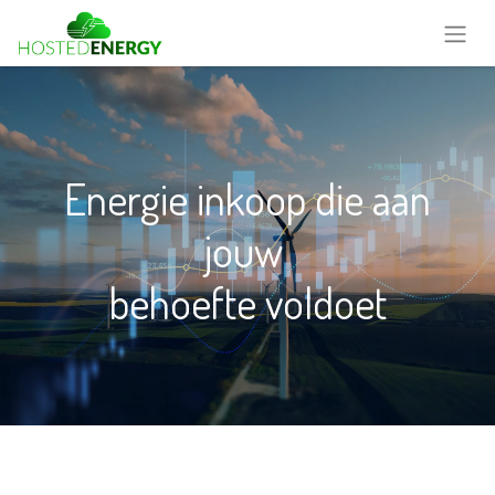
Energie inkoop die aan
jouw
behoefte voldoet