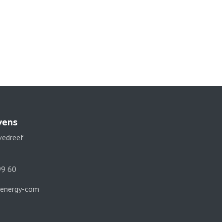
vens
vedreef
9 60
energy-com