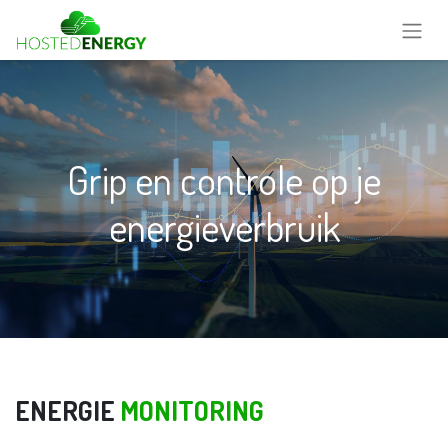
Grip en controle op je
energieverbruik
ENERGIE
MONITORING​