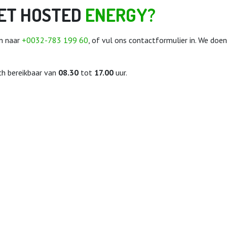
ET HOSTED
ENERGY?​
n naar
+0032-783 199 60
, of vul ons contactformulier in. We doen
sch bereikbaar van
08.30
tot
17.00
uur.